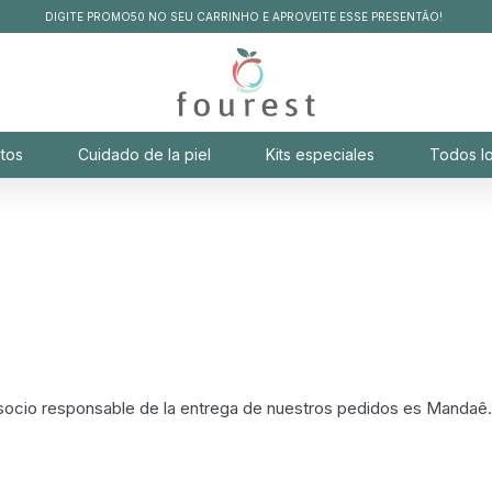
DIGITE PROMO50 NO SEU CARRINHO E APROVEITE ESSE PRESENTÃO!
tos
Cuidado de la piel
Kits especiales
Todos l
o socio responsable de la entrega de nuestros pedidos es Mandaê