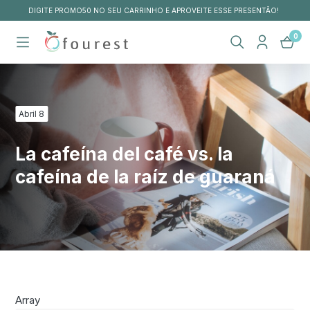
FRETE GRÁTIS ACIMA DE R$210 PARA TODO O BRASIL
0
Abril 8
La cafeína del café vs. la
cafeína de la raíz de guaraná
Array