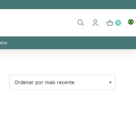
0
utos