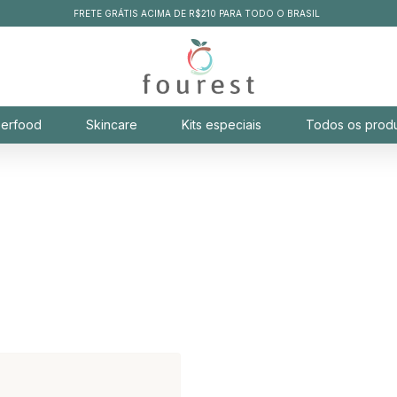
FRETE GRÁTIS ACIMA DE R$210 PARA TODO O BRASIL
erfood
Skincare
Kits especiais
Todos os prod