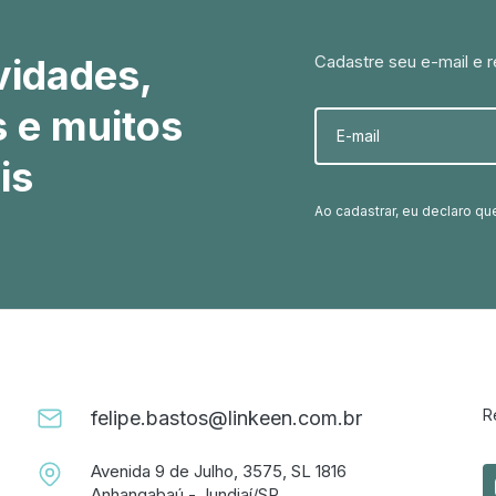
vidades,
Cadastre seu e-mail e r
s e muitos
E-mail
is
Ao cadastrar, eu declaro q
R
felipe.bastos@linkeen.com.br
Avenida 9 de Julho, 3575, SL 1816
Anhangabaú - Jundiaí/SP