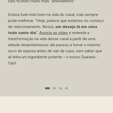
Eles ficaram muito mais “animadinhos”
“
c
Estava tudo indo bem na vida do casal, mas sempre
pode melhorar. “Hoje, parece que estamos no começo
E
de relacionamento. Nossa,
um desejo lá em cima
b
todo santo dia
”.
Assista ao vídeo
e entenda a
q
transformação na vida desse casal a partir de uma
l
atitude despretensiosa: ele passou a tomar o mesmo
c
suco da esposa antes de sair de casa, sem saber que
a
ali tinha um ingrediente potente – o nosso Guaraná-
E
Cipó
f
s