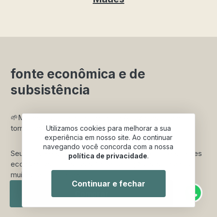
fonte econômica e de
subsistência
🌱Maués, município no interior do Amazonas, gira em
torno das grandes plantações de Guaraná Cipó.
Utilizamos cookies para melhorar a sua
experiência em nosso site. Ao continuar
navegando você concorda com a nossa
Seu cultivo e sua produção são uma das principais fontes
política de privacidade
.
econômicas e de subsistência da região, sustentando
muitas famílias locais
Continuar e fechar
Comprar