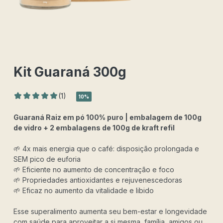
Kit Guaraná 300g
1
Avaliado como
5.00
de 5, com baseado em
ava
(1)
10%
Guaraná Raiz em pó 100% puro | embalagem de 100g
de vidro + 2 embalagens de 100g de kraft refil
🌱 4x mais energia que o café: disposição prolongada e
SEM pico de euforia
🌱 Eficiente no aumento de concentração e foco
🌱 Propriedades antioxidantes e rejuvenescedoras
🌱 Eficaz no aumento da vitalidade e libido
Esse superalimento aumenta seu bem-estar e longevidade
com saúde para aproveitar a si mesma, família, amigos ou