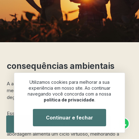
consequências ambientais
Utilizamos cookies para melhorar a sua
A agrofloresta redefine a relação entre a agricultura e o
experiência em nosso site. Ao continuar
meio ambiente, tornando-se um escudo contra a
navegando você concorda com a nossa
degradação ambiental.
política de privacidade
.
Esse método proporciona uma cobertura de solo
Continuar e fechar
abundante e diversificada, enriquecendo com matéria
Comprar
orgânica proveniente de plantas como a bananeira. Essa
abordagem alimenta um ciclo virtuoso, melhorando a