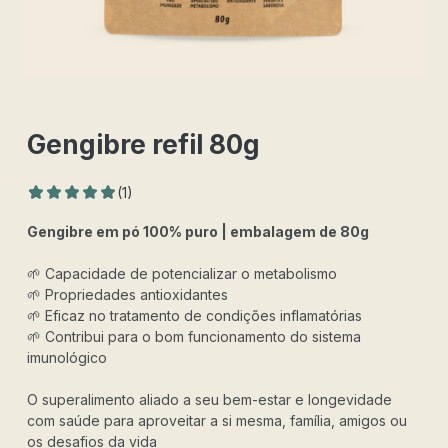
Gengibre refil 80g
1
Avaliado como
5.00
de 5, com baseado em
ava
(1)
Gengibre em pó 100% puro | embalagem de 80g
🌱 Capacidade de potencializar o metabolismo
🌱 Propriedades antioxidantes
🌱 Eficaz no tratamento de condições inflamatórias
🌱 Contribui para o bom funcionamento do sistema
imunológico
O superalimento aliado a seu bem-estar e longevidade
com saúde para aproveitar a si mesma, família, amigos ou
os desafios da vida