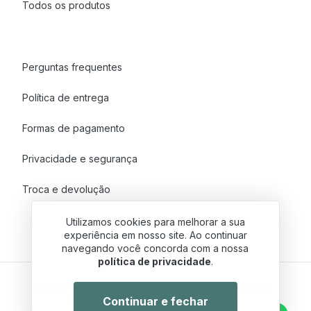
Todos os produtos
Perguntas frequentes
Política de entrega
Formas de pagamento
Privacidade e segurança
Troca e devolução
Utilizamos cookies para melhorar a sua
experiência em nosso site. Ao continuar
navegando você concorda com a nossa
política de privacidade
.
FOUREST
© 2025 - CNPJ 42.318.052/0001-50 | BRASIL FLORESTAL
INDUSTRIA E COMERCIO DE ALIMENTOS LTDA
Continuar e fechar