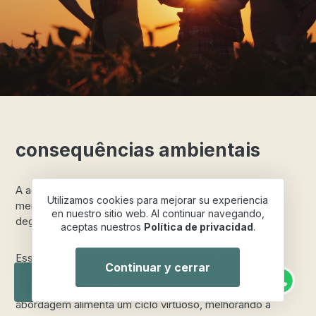
consequências ambientais
A agrofloresta redefine a relação entre a agricultura e o
Utilizamos cookies para mejorar su experiencia
meio ambiente, tornando-se um escudo contra a
en nuestro sitio web. Al continuar navegando,
degradação ambiental.
aceptas nuestros
Política de privacidad
.
Esse método proporciona uma cobertura de solo
Continuar y cerrar
abundante e diversificada, enriquecendo com matéria
Compra
orgânica proveniente de plantas como a bananeira. Essa
abordagem alimenta um ciclo virtuoso, melhorando a