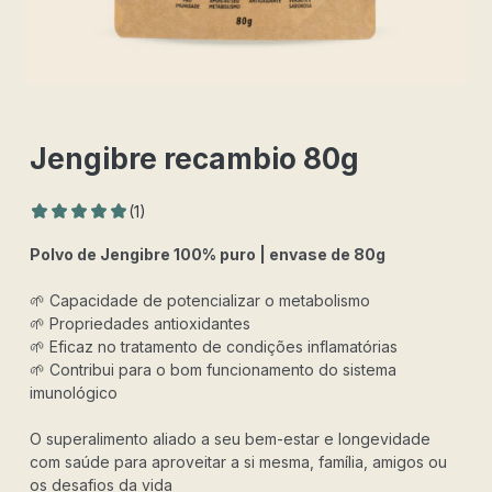
Jengibre recambio 80g
1
Valorado
5.00
sobre 5 basado en
puntuación de
(1)
Polvo de Jengibre 100% puro | envase de 80g
🌱 Capacidade de potencializar o metabolismo
🌱 Propriedades antioxidantes
🌱 Eficaz no tratamento de condições inflamatórias
🌱 Contribui para o bom funcionamento do sistema
imunológico
O superalimento aliado a seu bem-estar e longevidade
com saúde para aproveitar a si mesma, família, amigos ou
os desafios da vida